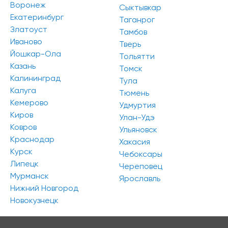
Воронеж
Сыктывкар
Екатеринбург
Таганрог
Златоуст
Тамбов
Иваново
Тверь
Йошкар-Ола
Тольятти
Казань
Томск
Калининград
Тула
Калуга
Тюмень
Кемерово
Удмуртия
Киров
Улан-Удэ
Нажимая на кнопку «Отправить», вы даете
согласие на обработку
персональных данных и соглашаетесь c
политикой конфиденциальности
Ковров
Ульяновск
Краснодар
Хакасия
Курск
Чебоксары
Липецк
Череповец
Мурманск
Ярославль
Нижний Новгород
Новокузнецк