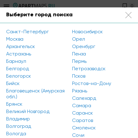
0
Выберите город поиска
Санкт-Петербург
+7 812 504-89-56
Санкт-Петербург
Новосибирск
Контакты
Москва
Орел
Архангельск
Оренбург
+7 812 504-89-56
Астрахань
Пенза
info@apartmaps.ru
Барнаул
Пермь
Белгород
Петрозаводск
Обратная связь
Белогорск
Псков
Бийск
Ростов-на-Дону
Благовещенск (Амурская
Рязань
обл.)
Салехард
Брянск
Самара
Великий Новгород
Саранск
Владимир
Саратов
Волгоград
Смоленск
Вологда
Сочи