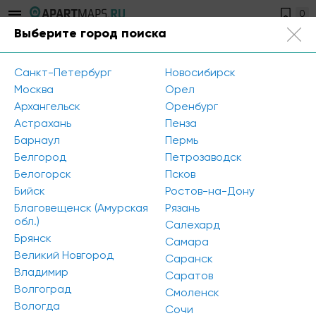
0
Выберите город поиска
Санкт-Петербург
+7 812 504-89-56
Санкт-Петербург
Новосибирск
Главная
/
Политика конфиденциальности
Москва
Орел
Архангельск
Оренбург
Астрахань
Пенза
Политика конфиденциальности
Барнаул
Пермь
Белгород
Петрозаводск
1. Конфиденциальность ваших данных очень важна для
Белогорск
Псков
Apartmaps.
Бийск
Ростов-на-Дону
Мы руководствуемся положениями Федерального
Благовещенск (Амурская
Рязань
закона от 27 июля 2006 г. № 152-ФЗ «О персональных
обл.)
данных» («Закон»), и все персональные данные,
Салехард
которые вы предоставляете нам через настоящий
Брянск
Самара
сайт, обрабатываются в соответствии с этим законом.
Великий Новгород
Саранск
Пользуясь настоящим сайтом, вы тем самым выражаете
Владимир
Саратов
согласие на использование ваших персональных
Волгоград
данных в порядке, указанном ниже.
Смоленск
2. Вся информация и персональные данные, собранные
Вологда
Сочи