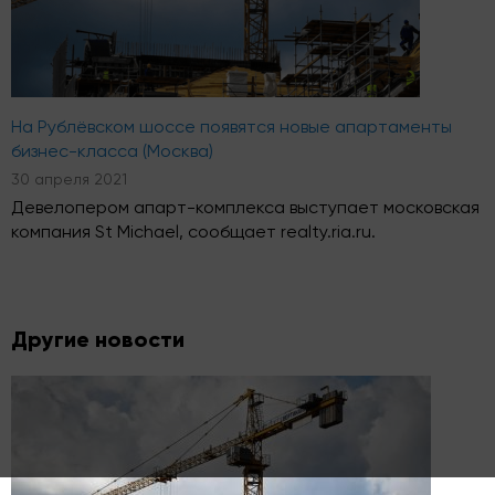
На Рублёвском шоссе появятся новые апартаменты
бизнес-класса (Москва)
30 апреля 2021
Девелопером апарт-комплекса выступает московская
компания St Michael, сообщает realty.ria.ru.
Другие новости