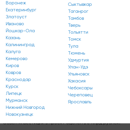
Воронеж
Сыктывкар
Екатеринбург
Таганрог
Златоуст
Тамбов
Иваново
Тверь
Йошкар-Ола
Тольятти
Казань
Томск
В рамках строительства на участке площадью
Калининград
Тула
1,9 га запланировано около 72 000 кв.м
Калуга
Тюмень
коммерческой недвижимости, сообщает
Кемерово
Удмуртия
restate.ru
.
Киров
Улан-Удэ
Ковров
Под функционал апартаментов девелопер намерен
Ульяновск
выделить 33 000 кв.м (1231 номер), остальная площадь
Краснодар
Хакасия
будет использована для офисной, торговой,
Курск
Чебоксары
ресторанной инфраструктур, а также для парковки.
Липецк
Череповец
Мурманск
Ярославль
Начало строительных работ назначено на сентябрь
Нижний Новгород
2021 года.
Новокузнецк
Объем инвестиций в проект оценен в 5 млрд рублей.