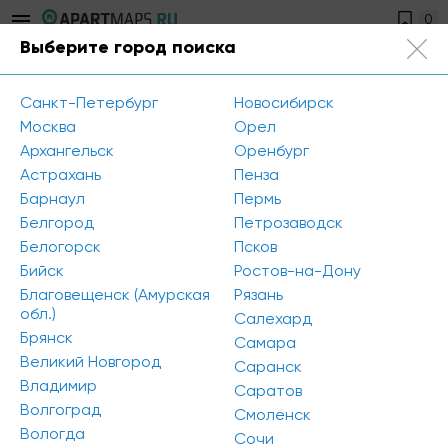
0
Выберите город поиска
Санкт-Петербург
+7 812 504-89-56
Санкт-Петербург
Новосибирск
Главная
/
Новости
/
Москва
Орел
Около половины территории под МФК на набережной
Архангельск
Оренбург
Обводного канала займут апартаменты (Петербург)
Астрахань
Пенза
Барнаул
Пермь
Белгород
Петрозаводск
Около половины территории под МФК
Белогорск
Псков
на набережной Обводного канала
Бийск
Ростов-на-Дону
займут апартаменты (Петербург)
Благовещенск (Амурская
Рязань
обл.)
Салехард
Брянск
Самара
Великий Новгород
Саранск
Владимир
Саратов
Волгоград
Смоленск
Вологда
Сочи