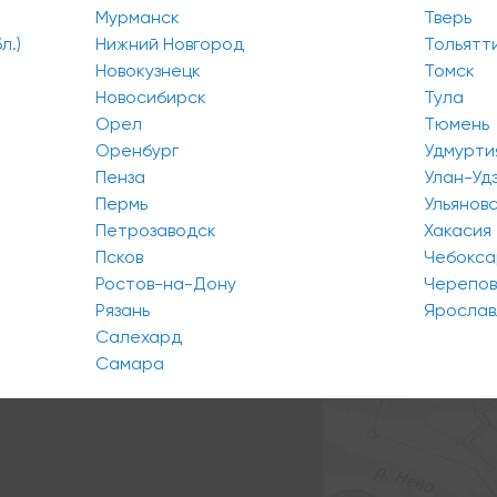
Мурманск
Тверь
л.)
Нижний Новгород
Тольятт
Новокузнецк
Томск
Новосибирск
Тула
Орел
Тюмень
Оренбург
Удмурти
Пенза
Улан-Уд
Пермь
Ульянов
Петрозаводск
Хакасия
Псков
Чебокс
Ростов-на-Дону
Черепо
Рязань
Ярослав
Салехард
Самара