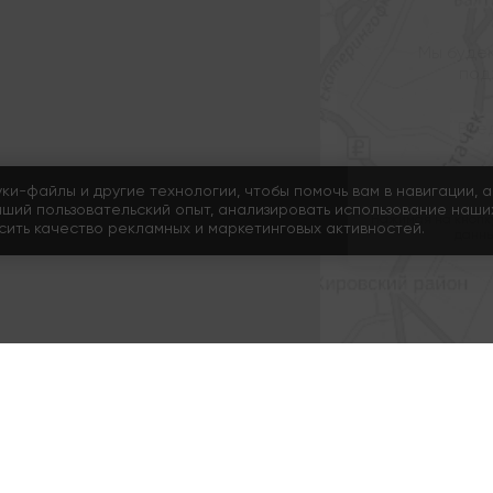
Мы буде
под
уки-файлы и другие технологии, чтобы помочь вам в навигации, а
чший пользовательский опыт, анализировать использование наши
Нажимая на кнопку
ысить качество рекламных и маркетинговых активностей.
данны