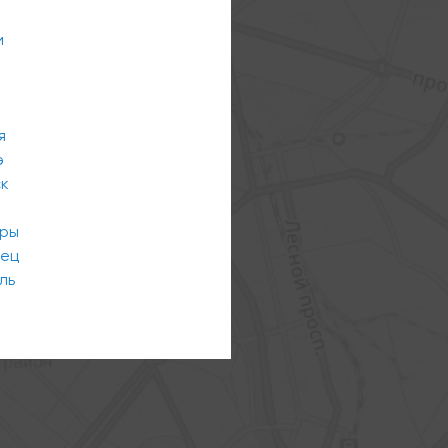
и
я
э
ск
ары
вец
ль