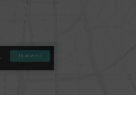
параметрам
м присылать все самые новые предложения,
ходящие по параметрам, вам на почту
Принимаю
х
 «Подписаться», вы даете
согласие на обработку
персональных
х и соглашаетесь c
политикой конфиденциальности