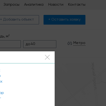
Запросы
Аналитика
Новости
Контакты
+ Добавить объект
+ Оставить заявку
2
дь, м
Метро
до
к
в
ск
ар
г