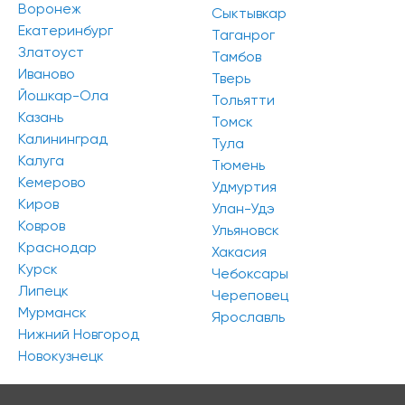
Воронеж
Сыктывкар
Площадь: 40 - 100 кв.м.
Класс: C
Екатеринбург
Таганрог
Златоуст
Тамбов
Сбросить все
Иваново
Тверь
Йошкар-Ола
Тольятти
К сожалению, мы ничего не нашли по вашему
Казань
Томск
запросу. Попробуйте изменить параметры поиска
Калининград
Тула
Калуга
Тюмень
Кемерово
Удмуртия
Киров
Улан-Удэ
Ковров
Ульяновск
Краснодар
Хакасия
Курск
Чебоксары
Липецк
Череповец
Мурманск
Ярославль
Нижний Новгород
Новокузнецк