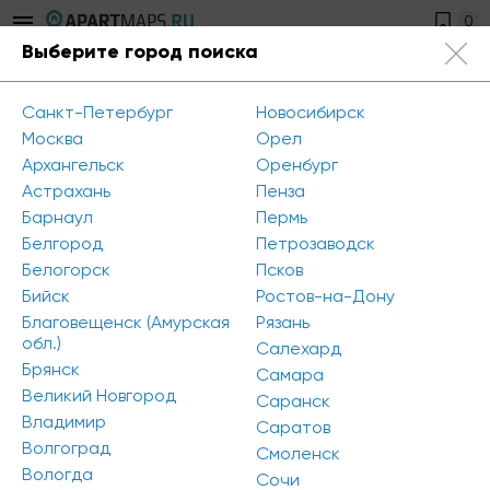
0
Выберите город поиска
Санкт-Петербург
+7 812 504-89-56
Санкт-Петербург
Новосибирск
Открыть фильтр
Москва
Орел
Архангельск
Оренбург
Район города: Кировский
Астрахань
Пенза
Барнаул
Пермь
Метро: Купчино
Метро: Кировский завод
Белгород
Петрозаводск
Белогорск
Псков
Метро: Московская
Метро: Звёздная
Бийск
Ростов-на-Дону
Метро: Ленинский проспект
Благовещенск (Амурская
Рязань
обл.)
Салехард
Брянск
Метро: Проспект Ветеранов
Самара
Великий Новгород
Саранск
Метро: Автово
Владимир
Саратов
Волгоград
Смоленск
Цена: 700 - 1500 руб./кв.м.
Вологда
Сочи