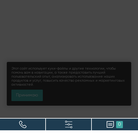
Этот сайт использует куки-файлы и другие технологии, чтобы
помочь вам в навигации, а также предоставить лучший
пользовательский опыт, анализировать использование наших
продуктов и услуг, повысить качество рекламных и маркетинговых
активностей.
Принимаю
0