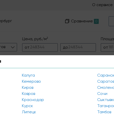
Открыть фильтр
О сервисе
ербург
Сравнение
0
2
Цена, руб./м
Площа
тов
от
до
от
а
Калуга
Саранс
Кемерово
Сарато
Киров
Смолен
просу. Попробуйте изменить
Ковров
Сочи
Краснодар
Сыктывк
Курск
Таганро
Липецк
Тамбов