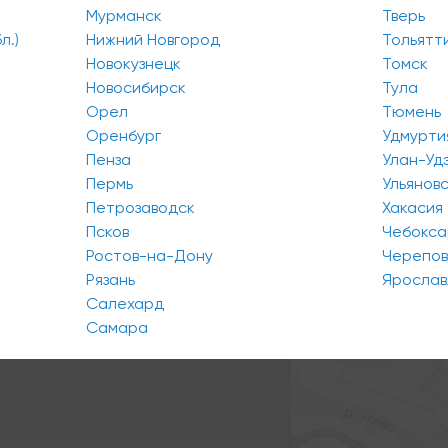
Мурманск
Тверь
л.)
Нижний Новгород
Тольятт
Новокузнецк
Томск
Новосибирск
Тула
Орел
Тюмень
Оренбург
Удмурти
Пенза
Улан-Уд
Пермь
Ульянов
Петрозаводск
Хакасия
Псков
Чебокс
Ростов-на-Дону
Черепо
Рязань
Ярослав
Салехард
Самара