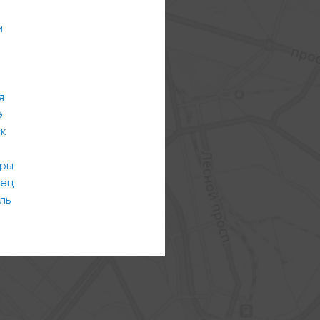
и
я
э
ск
ары
вец
ль