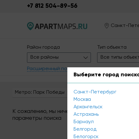
+7 812 504-89-56
Санкт-Пет
Район города
Тип объекта
Все районы
Все типы объек
Расширенный поиск
Выберите город поиск
Санкт-Петербург
Метро: Парк Победы
Сбросить все
Москва
Архангельск
К сожалению, мы ничего не нашли по вашему за
Астрахань
параметры поиска
Барнаул
Белгород
Белогорск