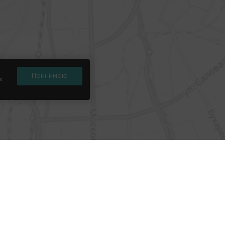
м присылать все самые новые предложения,
ходящие по параметрам, вам на почту
Принимаю
х
 «Подписаться», вы даете
согласие на обработку
персональных
х и соглашаетесь c
политикой конфиденциальности