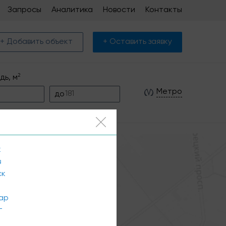
Запросы
Аналитика
Новости
Контакты
+ Добавить объект
+ Оставить заявку
2
дь, м
Метро
до
к
в
ск
ар
г