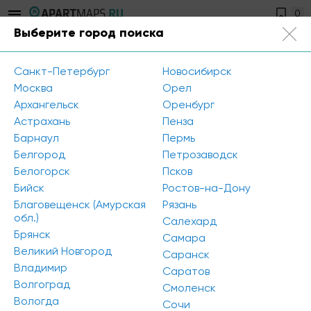
0
Выберите город поиска
Санкт-Петербург
+7 812 504-89-56
Санкт-Петербург
Новосибирск
Открыть фильтр
Москва
Орел
Архангельск
Оренбург
Метро: Пионерская
Астрахань
Пенза
Барнаул
Пермь
Метро: Проспект Просвещения
Белгород
Петрозаводск
Белогорск
Псков
Сбросить все
Бийск
Ростов-на-Дону
Благовещенск (Амурская
Рязань
К сожалению, мы ничего не нашли по вашему
обл.)
Салехард
запросу. Попробуйте изменить параметры поиска
Брянск
Самара
Великий Новгород
Саранск
Владимир
Саратов
Волгоград
Смоленск
Вологда
Сочи