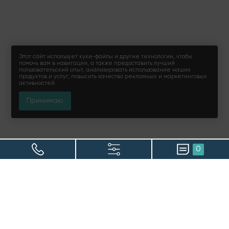
Этот сайт использует куки-файлы и другие технологии, чтобы
помочь вам в навигации, а также предоставить лучший
пользовательский опыт, анализировать использование наших
продуктов и услуг, повысить качество рекламных и маркетинговых
активностей.
Принимаю
0