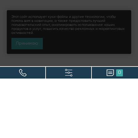
Этот сайт использует куки-файлы и другие технологии, чтобы
помочь вам в навигации, а также предоставить лучший
пользовательский опыт, анализировать использование наших
продуктов и услуг, повысить качество рекламных и маркетинговых
активностей.
Принимаю
0