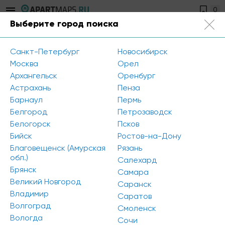
0
Выберите город поиска
Санкт-Петербург
+7 812 504-89-56
Санкт-Петербург
Новосибирск
Открыть фильтр
Москва
Орел
Архангельск
Оренбург
Тип предложения: Аренда
Сбросить все
Астрахань
Пенза
Барнаул
Пермь
К сожалению, мы ничего не нашли по вашему
Белгород
Петрозаводск
запросу. Попробуйте изменить параметры поиска
Белогорск
Псков
Бийск
Ростов-на-Дону
Благовещенск (Амурская
Рязань
обл.)
Салехард
Брянск
Самара
Великий Новгород
Саранск
Владимир
Саратов
Волгоград
Смоленск
Вологда
Сочи