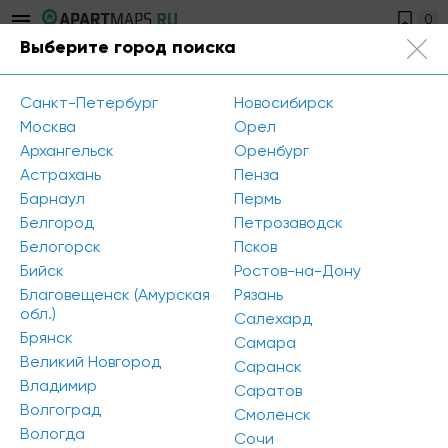
0
Выберите город поиска
Санкт-Петербург
+7 812 504-89-56
Санкт-Петербург
Новосибирск
Открыть фильтр
Москва
Орел
Архангельск
Оренбург
Район города: Калининский
Астрахань
Пенза
Барнаул
Пермь
Метро: Удельная
Белгород
Петрозаводск
Белогорск
Псков
Метро: Проспект Просвещения
Бийск
Ростов-на-Дону
Метро: Озерки
Сбросить все
Благовещенск (Амурская
Рязань
обл.)
Салехард
Брянск
Самара
К сожалению, мы ничего не нашли по вашему
Великий Новгород
Саранск
запросу. Попробуйте изменить параметры поиска
Владимир
Саратов
Волгоград
Смоленск
Вологда
Сочи