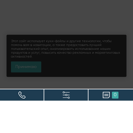
Этот сайт использует куки-файлы и другие технологии, чтобы
помочь вам в навигации, а также предоставить лучший
пользовательский опыт, анализировать использование наших
продуктов и услуг, повысить качество рекламных и маркетинговых
активностей.
Принимаю
0