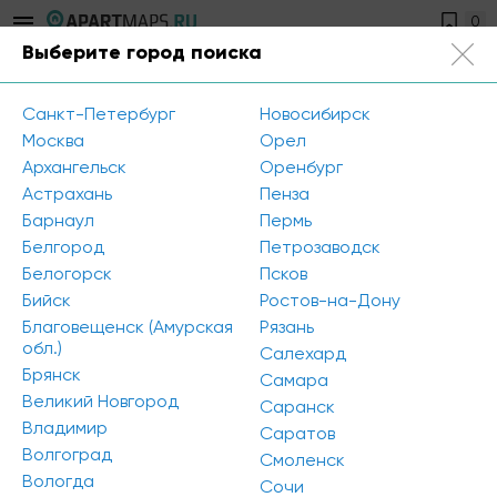
0
Выберите город поиска
Санкт-Петербург
+7 812 504-89-56
Санкт-Петербург
Новосибирск
Открыть фильтр
Москва
Орел
Архангельск
Оренбург
Район города: Петроградский
Астрахань
Пенза
Барнаул
Пермь
Площадь: 150 - 200 кв.м.
Сбросить все
Белгород
Петрозаводск
Белогорск
Псков
К сожалению, мы ничего не нашли по вашему
Бийск
Ростов-на-Дону
запросу. Попробуйте изменить параметры поиска
Благовещенск (Амурская
Рязань
обл.)
Салехард
Брянск
Самара
Великий Новгород
Саранск
Владимир
Саратов
Волгоград
Смоленск
Вологда
Сочи