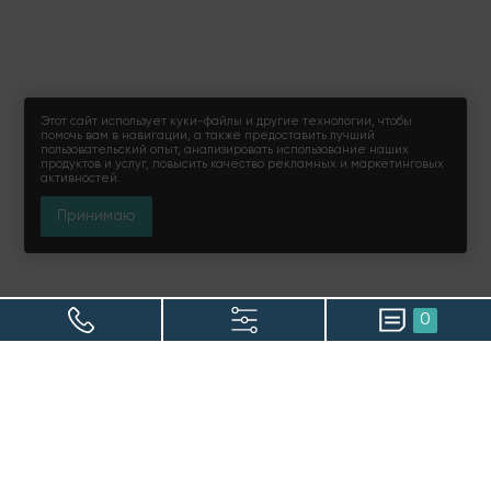
Этот сайт использует куки-файлы и другие технологии, чтобы
помочь вам в навигации, а также предоставить лучший
пользовательский опыт, анализировать использование наших
продуктов и услуг, повысить качество рекламных и маркетинговых
активностей.
Принимаю
0