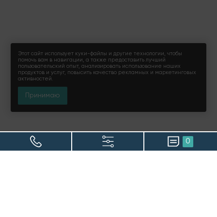
Этот сайт использует куки-файлы и другие технологии, чтобы
помочь вам в навигации, а также предоставить лучший
пользовательский опыт, анализировать использование наших
продуктов и услуг, повысить качество рекламных и маркетинговых
активностей.
Принимаю
0