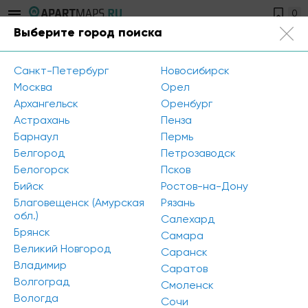
0
Выберите город поиска
Санкт-Петербург
+7 812 504-89-56
Санкт-Петербург
Новосибирск
Открыть фильтр
Москва
Орел
Архангельск
Оренбург
Район города: Центральный
Астрахань
Пенза
Барнаул
Пермь
Площадь: 30 - 50 кв.м.
Класс: A
Белгород
Петрозаводск
Белогорск
Псков
Класс: B
Сбросить все
Бийск
Ростов-на-Дону
Благовещенск (Амурская
Рязань
К сожалению, мы ничего не нашли по вашему
обл.)
Салехард
запросу. Попробуйте изменить параметры поиска
Брянск
Самара
Великий Новгород
Саранск
Владимир
Саратов
Волгоград
Смоленск
Вологда
Сочи