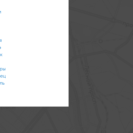
и
я
э
ск
ары
вец
ль