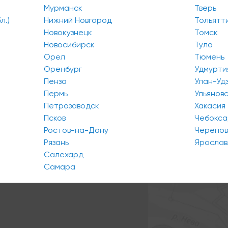
Мурманск
Тверь
л.)
Нижний Новгород
Тольятт
Новокузнецк
Томск
Новосибирск
Тула
Орел
Тюмень
Оренбург
Удмурти
Пенза
Улан-Уд
Пермь
Ульянов
Петрозаводск
Хакасия
Псков
Чебокс
Ростов-на-Дону
Черепо
Рязань
Ярослав
Салехард
Самара