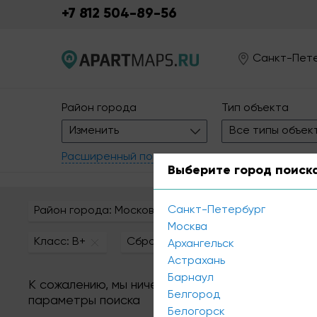
+7 812 504-89-56
Санкт-Пет
Район города
Тип объекта
Изменить
Все типы объек
Расширенный поиск
Выберите город поиск
Санкт-Петербург
Район города: Московский
Площадь: 4 - 30 кв
Москва
Класс: B+
Сбросить все
Архангельск
Астрахань
Барнаул
К сожалению, мы ничего не нашли по вашему за
Белгород
параметры поиска
Белогорск