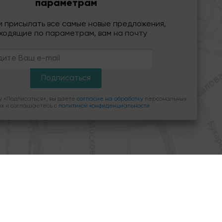
параметрам
м присылать все самые новые предложения,
ходящие по параметрам, вам на почту
Принимаю
х
 «Подписаться», вы даете
согласие на обработку
персональных
х и соглашаетесь c
политикой конфиденциальности