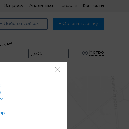
Запросы
Аналитика
Новости
Контакты
+ Добавить объект
+ Оставить заявку
2
дь, м
Метро
до
к
в
ск
ар
г