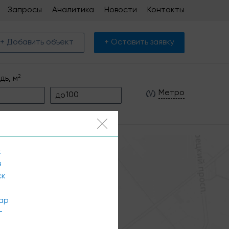
Запросы
Аналитика
Новости
Контакты
+ Добавить объект
+ Оставить заявку
2
дь, м
Метро
до
к
в
ск
ар
г