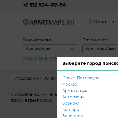
+7 812 504-89-56
Санкт-Пет
Район города
Тип объекта
Все районы
Все типы объек
Расширенный поиск
Выберите город поиск
Санкт-Петербург
Площадь: 80 - 100 кв.м.
Класс: A
Класс
Москва
Архангельск
К сожалению, мы ничего не нашли по вашему за
Астрахань
параметры поиска
Барнаул
Белгород
Белогорск