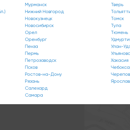
Мурманск
Тверь
л.)
Нижний Новгород
Тольятт
Новокузнецк
Томск
Новосибирск
Тула
Орел
Тюмень
Оренбург
Удмурти
Пенза
Улан-Уд
Пермь
Ульянов
Петрозаводск
Хакасия
Псков
Чебокс
Ростов-на-Дону
Черепо
Рязань
Ярослав
Салехард
Самара