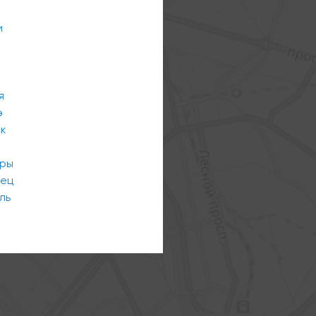
и
я
э
ск
ары
вец
ль