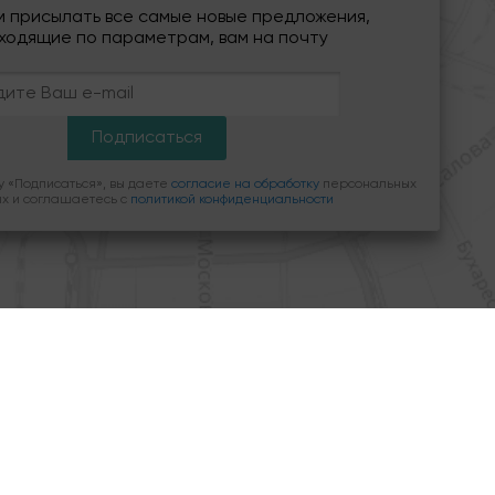
м присылать все самые новые предложения,
ходящие по параметрам, вам на почту
Принимаю
х
 «Подписаться», вы даете
согласие на обработку
персональных
х и соглашаетесь c
политикой конфиденциальности