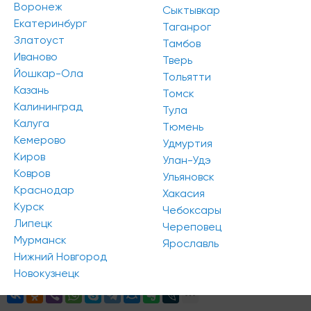
Воронеж
Сыктывкар
Екатеринбург
Таганрог
Златоуст
Тамбов
Иваново
Тверь
Йошкар-Ола
Тольятти
Казань
Томск
Услуга оценена в примерно 42 000 рублей за кв.м. В
Калининград
настоящее время услуга распространяется на
Тула
Калуга
премиальный квартал "Искра-Парк" на престижном
Тюмень
Ленинградском проспекте (Москва). Впоследствии ее
Кемерово
Удмуртия
планируют включить во все проекты.
Киров
Улан-Удэ
Ковров
Ульяновск
Компанией предложены три варианта отделки.
Краснодар
Хакасия
Курск
Чебоксары
Липецк
Череповец
Мурманск
Источник:
pravda.ru
Ярославль
Нижний Новгород
Поделиться в моих соцсетях:
Новокузнецк