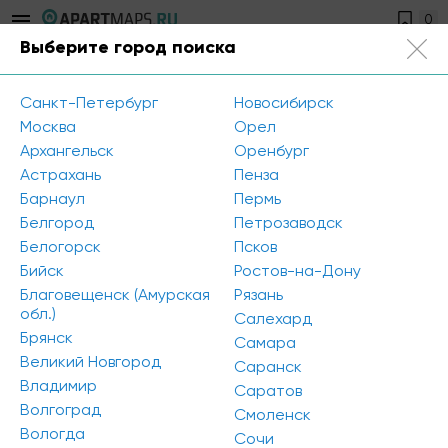
0
Выберите город поиска
Санкт-Петербург
+7 812 504-89-56
Санкт-Петербург
Новосибирск
Главная
/
Новости
/
Москва
Орел
ГК «Галс-Девелопмент" предлагает чистовую отделку
Архангельск
Оренбург
апартаментов под ключ за 130 дней
Астрахань
Пенза
Барнаул
Пермь
Белгород
Петрозаводск
ГК «Галс-Девелопмент" предлагает
Белогорск
Псков
чистовую отделку апартаментов под
Бийск
Ростов-на-Дону
ключ за 130 дней
Благовещенск (Амурская
Рязань
обл.)
Салехард
Брянск
Самара
Великий Новгород
Саранск
Владимир
Саратов
Волгоград
Смоленск
Вологда
Сочи