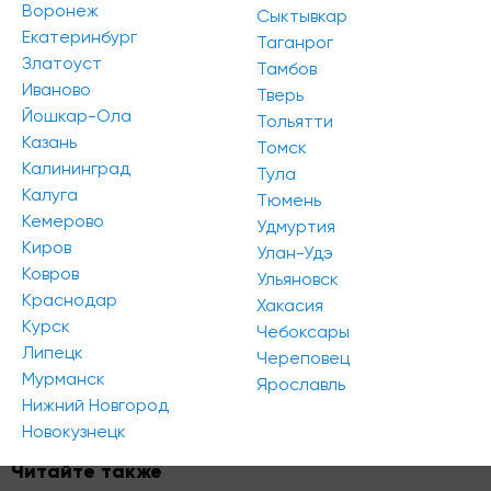
Воронеж
Сыктывкар
Екатеринбург
Таганрог
Златоуст
Тамбов
Иваново
Тверь
Йошкар-Ола
Тольятти
Казань
Томск
Калининград
Тула
Количество строящихся корпусов с апартаментами в
Калуга
Тюмень
Петербурге снизилось с 53 до 43 корпусов. Количество
Кемерово
Удмуртия
объектов, находящихся на этапе строительства,
Киров
уменьшилось с 28,6 тыс. юнитов до 25,4 тыс. юнитов.
Улан-Удэ
Ковров
Совокупная площадь апартаментов также снизилась
Ульяновск
на 18,3% - с 962,2 тыс. кв. м до 786,2 тыс. кв. м.
Краснодар
Хакасия
Курск
Чебоксары
Поделиться в моих соцсетях:
Липецк
Череповец
Мурманск
Ярославль
Нижний Новгород
#новости
#санкт-петербург
#регионы
Новокузнецк
Читайте также