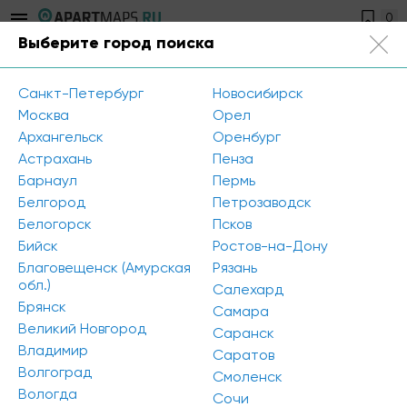
0
Выберите город поиска
Санкт-Петербург
+7 812 504-89-56
Санкт-Петербург
Новосибирск
Главная
/
Новости
/
Москва
Орел
Средняя площадь строящихся апартаментов в Санкт-
Архангельск
Оренбург
Петербурге снизилась с 33,6 до 30,9 кв.м за 2020 год
Астрахань
Пенза
Барнаул
Пермь
Белгород
Петрозаводск
Средняя площадь строящихся
Белогорск
Псков
апартаментов в Санкт-Петербурге
Бийск
Ростов-на-Дону
снизилась с 33,6 до 30,9 кв.м за 2020
Благовещенск (Амурская
Рязань
год
обл.)
Салехард
Брянск
Самара
Великий Новгород
Саранск
Владимир
Саратов
Волгоград
Смоленск
Вологда
Сочи