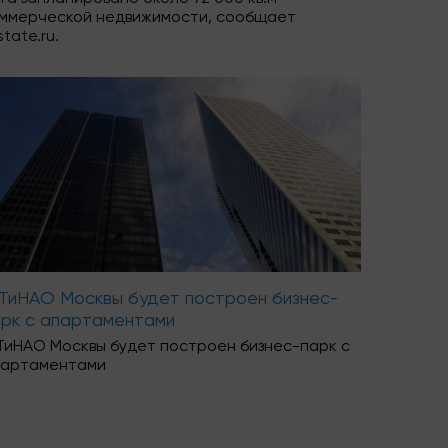
ммерческой недвижимости, сообщает
state.ru.
 ТиНАО Москвы будет построен бизнес-
арк с апартаментами
ТиНАО Москвы будет построен бизнес-парк с
партаментами