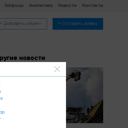
Запросы
Аналитика
Новости
Контакты
+ Добавить объект
+ Оставить заявку
ругие новости
к
в
ск
ар
г