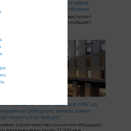
 Рублёвском шоссе появятся новые
артаменты бизнес-класса (Москва)
и
велопером апарт-комплекса выступает
сковская компания St Michael, сообщает
lty.ria.ru.
я
э
ск
ары
вец
ль
коло половины территории под МФК на
абережной Обводного канала займут
партаменты (Петербург)
рамках строительства на участке площадью
9 га запланировано около 72 000 кв.м