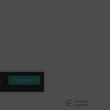
Принимаю
х
СДЕЛАНО
В EVERNET