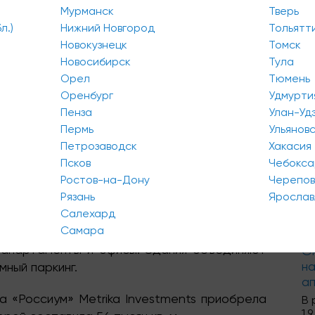
На
Мурманск
Тверь
ап
л.)
Нижний Новгород
Тольятт
Де
Новокузнецк
Томск
мо
Новосибирск
Тула
rea
Орел
Тюмень
Оренбург
Удмурти
Пенза
Улан-Уд
Пермь
Ульянов
Петрозаводск
Хакасия
ании
Renaissance
Development
полностью
Псков
Чебокс
лучила разрешение на ввод в эксплуатацию,
Ростов-на-Дону
Черепо
Рязань
Ярослав
7 тыс. кв. м
Салехард
состоит из двух башен, первая
Самара
о высота составляет 345 метров: в обеих
ь
апартаменты и офисы. Здания
объединяют
О
н
ный паркинг.
а
а «
Россиум
»
Metrika
Investment
s
приобрела
В 
1,