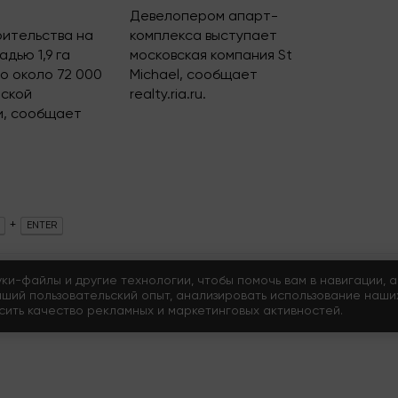
Девелопером апарт-
оительства на
комплекса выступает
дью 1,9 га
московская компания St
о около 72 000
Michael, сообщает
еской
realty.ria.ru.
и, сообщает
+
ENTER
сайта
уки-файлы и другие технологии, чтобы помочь вам в навигации, а
чший пользовательский опыт, анализировать использование наши
ысить качество рекламных и маркетинговых активностей.