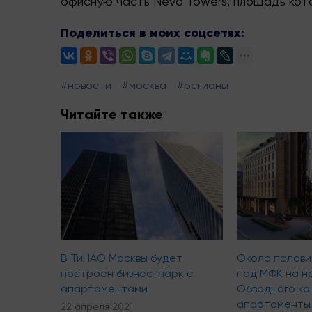
офисную часть
Neva
Towers
, площадь кот
Поделиться в моих соцсетях:
#новости
#москва
#регионы
Читайте также
В ТиНАО Москвы будет
Около полов
построен бизнес-парк с
под МФК на 
апартаментами
Обводного ка
апартаменты 
22 апреля 2021