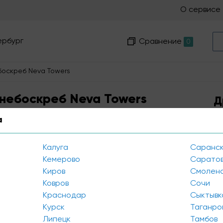
О сервисе
ербург
Сравнение
0
боскреб Neva Towers
 небоскреб Neva Towers
Д
а
Калуга
Саранс
Кемерово
Сарато
Киров
Смолен
Ковров
Сочи
Краснодар
Сыктывк
Курск
Таганро
Липецк
Тамбов