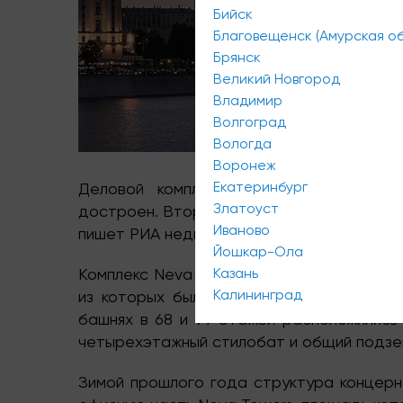
Бийск
Благовещенск (Амурская об
Брянск
Великий Новгород
Владимир
Волгоград
Вологда
Воронеж
Екатеринбург
Деловой комплекс
Neva
Towers
комп
Златоуст
достроен.
Вторая 68-этажная высотка
по
Иваново
пишет РИА недвижимость.
Йошкар-Ола
Комплекс
Neva
Towers
Казань
общей площадью 35
Калининград
из которых была введена год назад.
Ег
башнях в 68 и 79 этажей
расположилис
четырехэтажный стилобат и общий подзем
Зимой прошлого года структура концерн