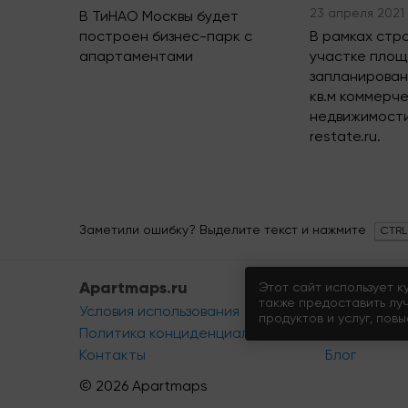
23 апреля 2021
В ТиНАО Москвы будет
построен бизнес-парк с
В рамках стр
апартаментами
участке площа
запланирован
кв.м коммерч
недвижимост
restate.ru.
Заметили ошибку? Выделите текст и нажмите
CTRL
Apartmaps.ru
Разделы 
Этот сайт использует к
также предоставить лу
Условия использования
Новости
продуктов и услуг, пов
Политика конциденциальности
Аналитика
Контакты
Блог
© 2026 Apartmaps