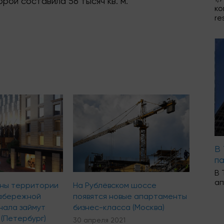
орой составила 56 тысяч кв. м.
ко
re
В
п
В 
а
ины территории
На Рублёвском шоссе
набережной
появятся новые апартаменты
нала займут
бизнес-класса (Москва)
(Петербург)
30 апреля 2021