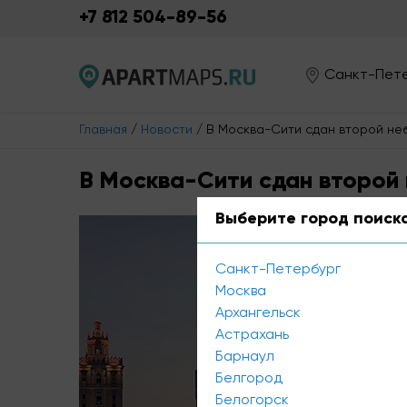
+7 812 504-89-56
Санкт-Пет
Главная
/
Новости
/
В Москва-Сити сдан второй не
В Москва-Сити сдан второй
Выберите город поиск
Санкт-Петербург
Москва
Архангельск
Астрахань
Барнаул
Белгород
Белогорск