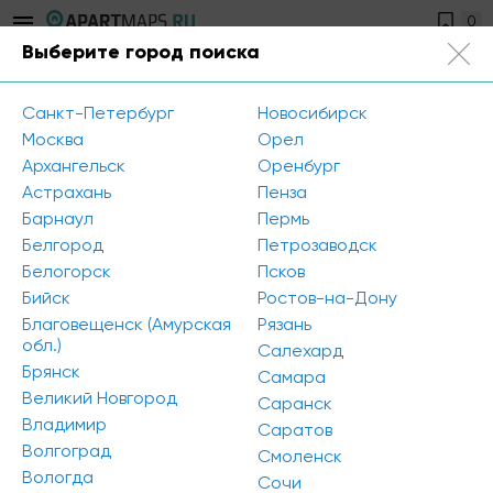
0
Выберите город поиска
Санкт-Петербург
+7 812 504-89-56
Санкт-Петербург
Новосибирск
Главная
/
Новости
/
Москва
Орел
В Петербурге построят крупную сеть апарт-отелей
Архангельск
Оренбург
Астрахань
Пенза
Барнаул
Пермь
В Петербурге построят крупную сеть
Белгород
Петрозаводск
апарт-отелей
Белогорск
Псков
Бийск
Ростов-на-Дону
Благовещенск (Амурская
Рязань
обл.)
Салехард
Брянск
Самара
Великий Новгород
Саранск
Владимир
Саратов
Волгоград
Смоленск
Вологда
Сочи