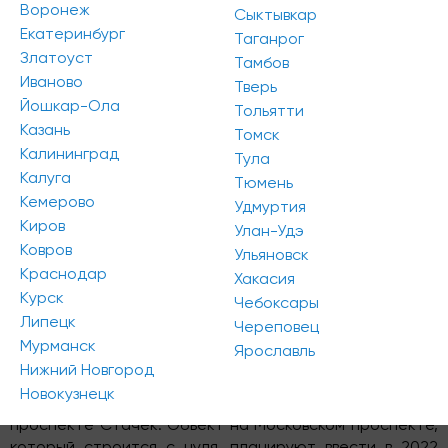
Воронеж
Сыктывкар
Екатеринбург
Таганрог
Златоуст
Тамбов
Иваново
Тверь
Апартаменты новой сети
Avenir
появятся в трех
Йошкар-Ола
Тольятти
районах города. ГК ПСК инвестирует в их
Казань
Томск
строительство 4 млрд рублей, сообщает
Калининград
Тула
«Фонтанка.ру»
.
Калуга
Тюмень
Кемерово
Удмуртия
Киров
Все три объекта будут предлагать клиентам вариант
Улан-Удэ
Ковров
долгосрочного и краткосрочного размещения.
Ульяновск
Управлением объектов будет заниматься единая УК
Краснодар
Хакасия
гостиничного типа
PSK Invest
, которую специально
Курск
Чебоксары
для своих объектов создала компания ПСК.
Липецк
Череповец
Мурманск
Ярославль
Нижний Новгород
Во втором полугодии 2021 планируется ввод первого
Новокузнецк
объекта – 13-этажного комплекса апартаментов на
проспекте Стачек. Объект на Московском проспекте,
который строится с нуля, планируют ввести в 2022