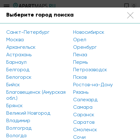
0
Выберите город поиска
Санкт-Петербург
+7 812 504-89-56
Санкт-Петербург
Новосибирск
Главная
/
Новости
/
Москва
Орел
Жители Тюмени проявили высокий интерес к апартаментам
Архангельск
Оренбург
ОК Salut от ГК «ТИС» (Тюмень)
Астрахань
Пенза
Барнаул
Пермь
Белгород
Петрозаводск
Жители Тюмени проявили высокий
Белогорск
Псков
интерес к апартаментам ОК Salut от
Бийск
Ростов-на-Дону
ГК «ТИС» (Тюмень)
Благовещенск (Амурская
Рязань
обл.)
Салехард
Брянск
Самара
Великий Новгород
Саранск
Владимир
Саратов
Волгоград
Смоленск
Вологда
Сочи