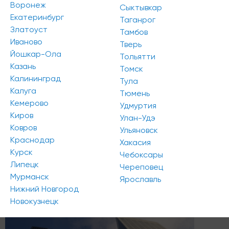
Воронеж
Сыктывкар
Екатеринбург
Таганрог
Златоуст
Тамбов
Иваново
Тверь
Йошкар-Ола
Тольятти
Казань
Томск
ОК Salut
— первый в Тюмени комплекс апартаментов
Калининград
для жизни класса комфорт, объект соответствует
Тула
Калуга
нормативам, предъявляемым к жилью. Открылись
Тюмень
продажи во второй очереди, ввод запланирован на IV
Кемерово
Удмуртия
квартал 2021 года.
Киров
Улан-Удэ
Ковров
Ульяновск
Поделиться в моих соцсетях:
Краснодар
Хакасия
Курск
Чебоксары
Липецк
Череповец
#новости
#регионы
Мурманск
Ярославль
Нижний Новгород
Читайте также
Новокузнецк