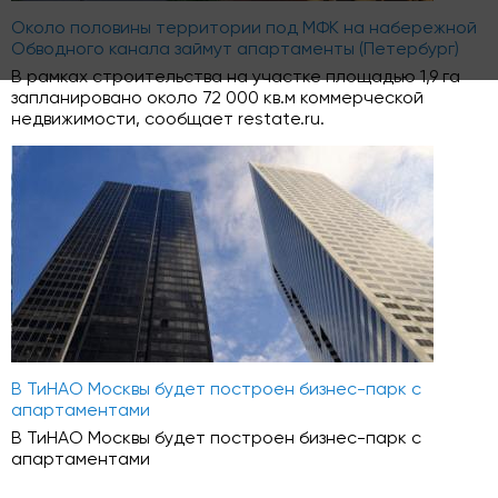
Около половины территории под МФК на набережной
Обводного канала займут апартаменты (Петербург)
В рамках строительства на участке площадью 1,9 га
запланировано около 72 000 кв.м коммерческой
недвижимости, сообщает restate.ru.
В ТиНАО Москвы будет построен бизнес-парк с
апартаментами
В ТиНАО Москвы будет построен бизнес-парк с
апартаментами